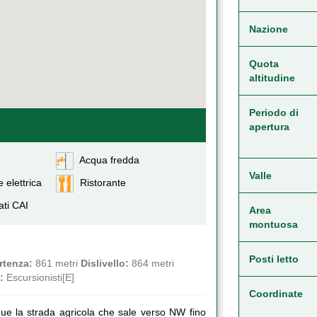
Nazione
Quota
altitudine
Periodo di
apertura
Acqua fredda
Valle
 elettrica
Ristorante
ati CAI
Area
montuosa
Posti letto
rtenza:
861 metri
Dislivello:
864 metri
:
Escursionisti[E]
Coordinate
gue la strada agricola che sale verso NW fino