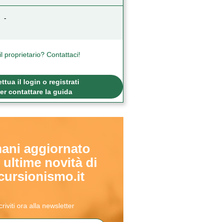
-
il proprietario? Contattaci!
ettua il login o registrati
er contattare la guida
ani aggiornato
 ultime novità di
cursionismo.it
criviti ora alla newsletter