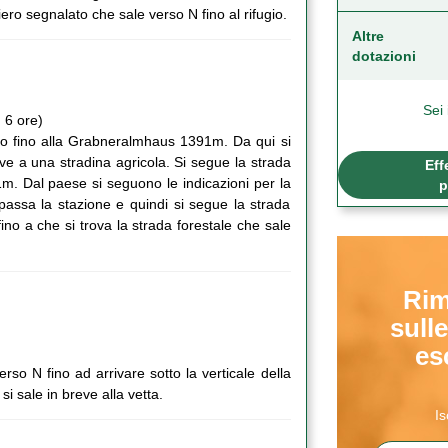
ro segnalato che sale verso N fino al rifugio.
Altre
dotazioni
Sei 
 6 ore)
esso fino alla Grabneralmhaus 1391m. Da qui si
ve a una stradina agricola. Si segue la strada
Eff
m. Dal paese si seguono le indicazioni per la
p
passa la stazione e quindi si segue la strada
ino a che si trova la strada forestale che sale
Rim
sulle
es
erso N fino ad arrivare sotto la verticale della
i sale in breve alla vetta.
Is