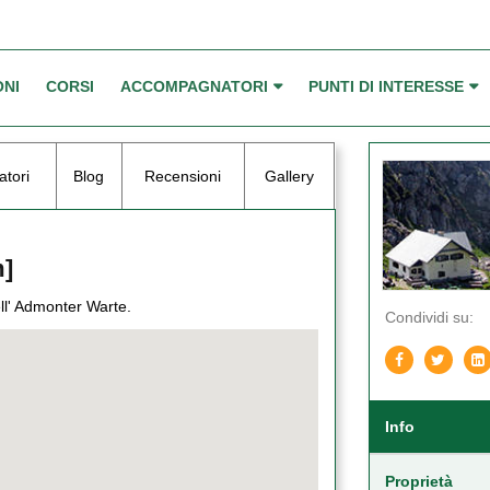
ONI
CORSI
ACCOMPAGNATORI
PUNTI DI INTERESSE
tori
Blog
Recensioni
Gallery
m]
ell' Admonter Warte.
Condividi su:
Info
Proprietà