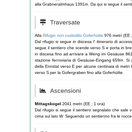
alla Grabneralmhaus 1391m. Da qui si segue il sentie
Traversate
Alla
Rifugio non custodito Goferhütte
976 metri (EE ;
Dal rifugio si segue in discesa l' itinerario di acc
segue il sentiero che scende verso S e porta in bre
in discesa fino ad arrivare a Weng im Gesäuse 861
stazione ferroviaria di Gesäuse-Eingang 659m. Si 
della Ennstal verso E per alcune centinaia di metri f
verso S per la Gofergraben fino alla Goferhütte.
Ascensioni
Mittagskogel
2041 metri (EE ; 1 ora)
Dal rifugio si segue il sentiero segnalato che sale v
cima sul lato W. Seguendo un sentierino fra le rocce s