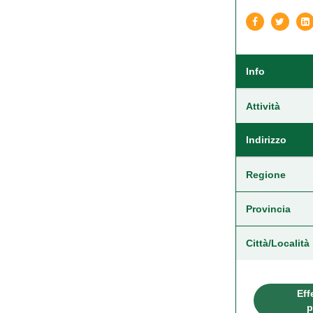
Info
Attività
Indirizzo
Regione
Provincia
Città/Località
Eff
p