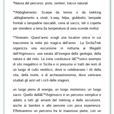
*Natura del percorso: piste, sentieri, tracce naturali
**Abbigliamento: Scarpe da tennis o da trekking
,abbigliamento a strati, k-way, felpa, giubbotto, lampade
frontali o lampadine tascabili, cena al sacco, teli o coperte
per stendersi a terra (la temperatura di sera scende molto)
**Itinerario :Quest’anno scegli una location unica in cui
trascorrere la notte più magica dell’anno . La SiciliaTrek
organizza una escursione in notturna ai Megaliti
dell’Argimusco, una serata all’insegna della geologia, della
natura e del mito. La zona costituisce lâ€™unico esempio
di sito megalitico in Sicilia e si presume si tratti dei resti di
un luogo di culto neolitico, dove si celebravano i riti della
vita, della morte, e di archeoastronomia, dove venivano
studiati gli astri ed i cicli delle stagioni,
un luogo pieno di energia, un luogo misterioso, un luogo
sacro. Quello dellâ€™Argimusco è un percorso semplice e
adatto a tutti gli amanti del trekking e delle escursioni,
anche ai bambini e alle persone con poca esperienza.
Effettueremo un percorso fra le maestose pietre, con un