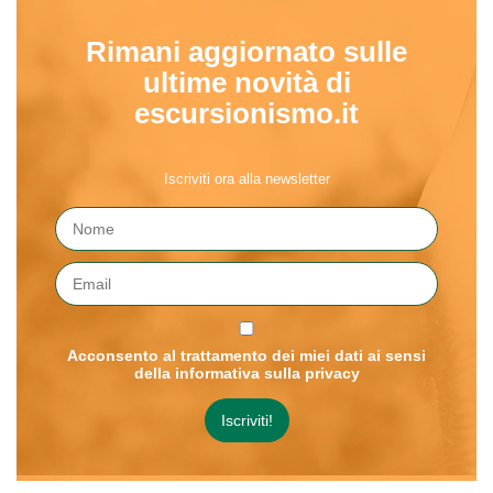
Rimani aggiornato sulle
ultime novità di
escursionismo.it
Iscriviti ora alla newsletter
Acconsento al trattamento dei miei dati ai sensi
della informativa sulla privacy