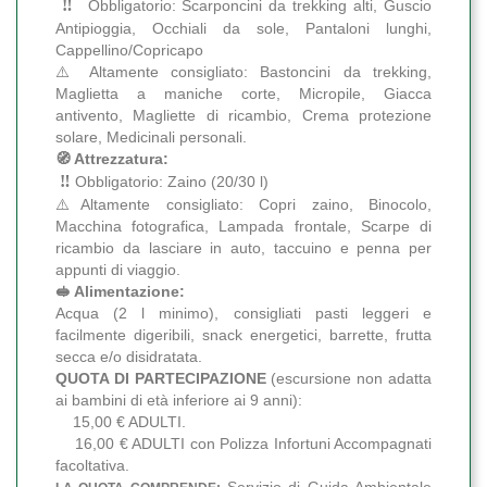
‼️
Obbligatorio: Scarponcini da trekking alti, Guscio
Antipioggia, Occhiali da sole, Pantaloni lunghi,
Cappellino/Copricapo
⚠️ Altamente consigliato: Bastoncini da trekking,
Maglietta a maniche corte, Micropile, Giacca
antivento, Magliette di ricambio, Crema protezione
solare, Medicinali personali.
🧭 Attrezzatura:
‼️
Obbligatorio: Zaino (20/30 l)
⚠️Altamente consigliato: Copri zaino, Binocolo,
Macchina fotografica, Lampada frontale, Scarpe di
ricambio da lasciare in auto, taccuino e penna per
appunti di viaggio.
🥪 Alimentazione:
Acqua (2 l minimo), consigliati pasti leggeri e
facilmente digeribili, snack energetici, barrette, frutta
secca e/o disidratata.
QUOTA DI PARTECIPAZIONE
(escursione non adatta
ai bambini di età inferiore ai 9 anni):
15,00 € ADULTI.
16,00 € ADULTI con Polizza Infortuni Accompagnati
facoltativa.
Servizio di Guida Ambientale