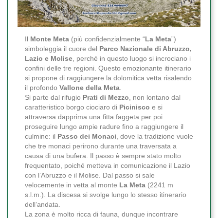
Il
Monte Meta
(più confidenzialmente “
La Meta
”)
simboleggia il cuore del
Parco Nazionale di Abruzzo,
Lazio e Molise
, perché in questo luogo si incrociano i
confini delle tre regioni. Questo emozionante itinerario
si propone di raggiungere la dolomitica vetta risalendo
il profondo
Vallone della Meta
.
Si parte dal rifugio
Prati di Mezzo
, non lontano dal
caratteristico borgo ciociaro di
Picinisco
e si
attraversa dapprima una fitta faggeta per poi
proseguire lungo ampie radure fino a raggiungere il
culmine: il
Passo dei Monaci
, dove la tradizione vuole
che tre monaci perirono durante una traversata a
causa di una bufera. Il passo è sempre stato molto
frequentato, poiché metteva in comunicazione il Lazio
con l’Abruzzo e il Molise. Dal passo si sale
velocemente in vetta al monte
La Meta
(2241 m
s.l.m.). La discesa si svolge lungo lo stesso itinerario
dell’andata.
La zona è molto ricca di fauna, dunque incontrare