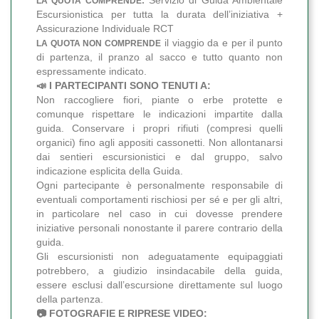
LA QUOTA COMPRENDE:
Escursionistica per tutta la durata dell’iniziativa +
Assicurazione Individuale RCT
il viaggio da e per il punto
LA QUOTA NON COMPRENDE
di partenza, il pranzo al sacco e tutto quanto non
espressamente indicato.
📣 I PARTECIPANTI SONO TENUTI A:
Non raccogliere fiori, piante o erbe protette e
comunque rispettare le indicazioni impartite dalla
guida. Conservare i propri rifiuti (compresi quelli
organici) fino agli appositi cassonetti. Non allontanarsi
dai sentieri escursionistici e dal gruppo, salvo
indicazione esplicita della Guida.
Ogni partecipante è personalmente responsabile di
eventuali comportamenti rischiosi per sé e per gli altri,
in particolare nel caso in cui dovesse prendere
iniziative personali nonostante il parere contrario della
guida.
Gli escursionisti non adeguatamente equipaggiati
potrebbero, a giudizio insindacabile della guida,
essere esclusi dall’escursione direttamente sul luogo
della partenza.
📷 FOTOGRAFIE E RIPRESE VIDEO: