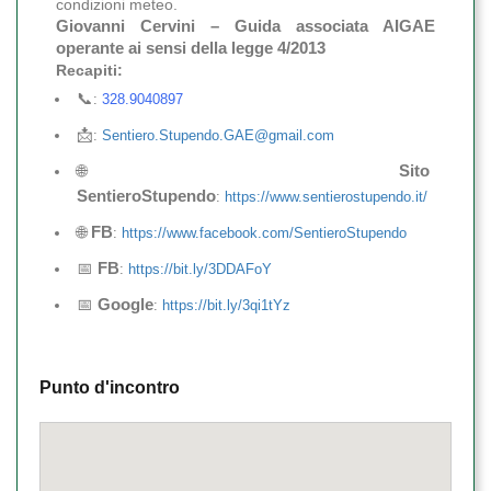
condizioni meteo.
Giovanni Cervini – Guida associata AIGAE
operante ai sensi della legge 4/2013
Recapiti:
📞
:
328.9040897
📩
:
Sentiero.Stupendo.GAE@gmail.com
🌐
Sito
SentieroStupendo
:
https://www.sentierostupendo.it/
🌐
FB
:
https://www.facebook.com/SentieroStupendo
📅
FB
:
https://bit.ly/3DDAFoY
📅
Google
:
https://bit.ly/3qi1tYz
Punto d'incontro