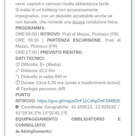
cervi, caprioli e camosci risulta abbastanza facile.
Si tratta di un trekking non eccessivamente
impegnativo, con un dislivello accettabile anche se
non banale, che richiede una
buona
condizione fisica.
PROGRAMMA
:
ORE 09:00 |
RITROVO
: Prati di Mezzo, Picinisco (FR)
ORE 09:30 |
PARTENZA ESCURSIONE
: Prati di
Mezzo, Picinisco (FR)
ORE 17:00 |
PREVISTO RIENTRO
DATI TECNICI:
🥵 Difficoltà: E+ (Media)
📏 Distanza 10,2 Km
〽️ Dislivello in salita 860 m
⏱ Durata: Circa 6,30 ore (soste e trasferimenti inclusi)
♻️
Tipologia percorso: A/R
PUNTO
RITROVO
:
https://goo.gl/maps/DrF11Cd6pDnFDMB26
🌐
Coordinate Geografiche: 41.659513, 13.929192 /
41°39’34.3″N 13°55’45.1″E
EQUIPAGGIAMENTO OBBLIGATORIO E
CONSIGLIATO:
🥾 Abbigliamento: