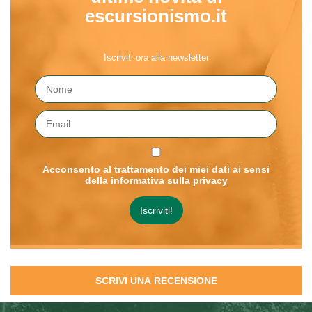
escursionismo.it
Iscriviti ora alla newsletter
Acconsento al trattamento dei miei dati ai sensi
della informativa sulla privacy
SCRIVI UNA RECENSIONE