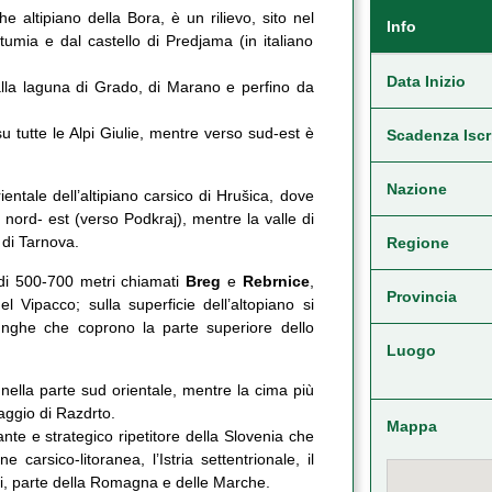
 altipiano della Bora, è un rilievo, sito nel
Info
umia e dal castello di Predjama (in italiano
Data Inizio
dalla laguna di Grado, di Marano e perfino da
 tutte le Alpi Giulie, mentre verso sud-est è
Scadenza Iscr
Nazione
entale dell’altipiano carsico di Hrušica, dove
 nord- est (verso Podkraj), mentre la valle di
 di Tarnova.
Regione
i di 500-700 metri chiamati
Breg
e
Rebrnice
,
Provincia
 Vipacco; sulla superficie dell’altopiano si
nghe che coprono la parte superiore dello
Luogo
nella parte sud orientale, mentre la cima più
laggio di Razdrto.
Mappa
tante e strategico ripetitore della Slovenia che
 carsico-litoranea, l’Istria settentrionale, il
casi, parte della Romagna e delle Marche.