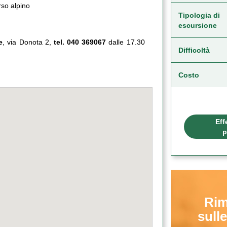
rso alpino
Tipologia di
escursione
e
, via Donota 2,
tel. 040 369067
dalle 17.30
Difficoltà
Costo
Eff
p
Rim
sulle