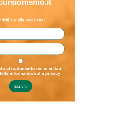
cursionismo.it
criviti ora alla newsletter
o al trattamento dei miei dati
della informativa sulla privacy