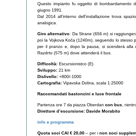
Questo impianto fu oggetto di bombardamento da 
giugno 1991.
Dal 2014 all’interno dell’installazione trova spaz
analogica.
Giro alternativo
: Da Strane (656 m) si raggiungerà
poi la Vojkova Koča (1240m), seguendo lo stesso pe
per il pranzo e, dopo la pausa, si scenderà alla 
Razdrto (575 m) dove attenderà il bus.
Difficoltà:
Escursionistco (E)
Sviluppo:
21 km
Dislivello:
+800/-1000
Cartografia:
Vipavska Dolina, scala 1:25000
Raccomandati bastoncini e luce frontale
Partenza ore 7 da piazza Oberdan
con bus
, rient
Direttore d’escursione: Davide Morabito
info e programma
Quota soci CAI € 20,00
– per i
non soci supplem