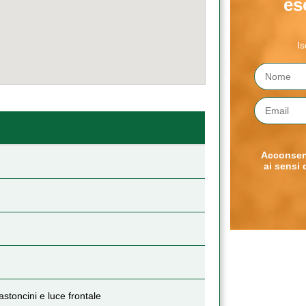
es
Is
Acconsent
ai sensi 
toncini e luce frontale