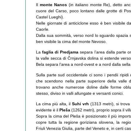
Il
monte Nanos
(in italiano monte Re), detto anche
cuore del Carso, poco lontano dalle grotte di Post
Castel Lueghi).
Nelle giornate di anticiclone esso è ben visibile 
Caorle.
Dalla sua sommità, verso nord lo sguardo spazia su
ben visibile la cima del monte Nevoso.
La
faglia di Predjama
separa l’area dalla parte ori
la valle secca di Črnjavska dolina si estende verso
Bela separa l’area a nord-ovest e a nord dalla sella
Sulla parte sud occidentale ci sono i pendii ripid
che scendono nella parte superiore della valle del
trovano anche numerose doline dalle forme oblu
stesso, diviso in valli allungate e versanti conici.
La cima più alta, il
Suhi vrh
(1313 metri), si trova 
evidente è il
Pleša
(1262 metri), proprio sopra il vil
Sopra la cima del Pleša è posizionato il più impor
copre tutta la regione goriziana slovena, la regione
Friuli Venezia Giulia, parte del Veneto e, in certi 