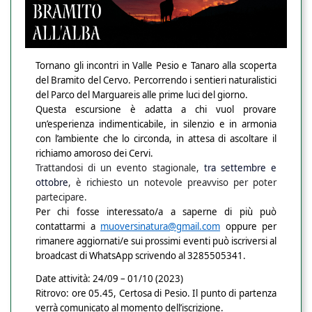
Tornano gli incontri in Valle Pesio e Tanaro alla scoperta
del Bramito del Cervo. Percorrendo i sentieri naturalistici
del Parco del Marguareis alle prime luci del giorno.
Questa escursione è adatta a chi vuol provare
un’esperienza indimenticabile, in silenzio e in armonia
con l’ambiente che lo circonda, in attesa di ascoltare il
richiamo amoroso dei Cervi.
Trattandosi di un evento stagionale,
tra settembre e
ottobre
,
è richiesto un notevole preavviso per poter
partecipare.
Per chi fosse interessato/a a saperne di più può
contattarmi a
muoversinatura@gmail.com
oppure per
rimanere aggiornati/e sui prossimi eventi può iscriversi al
broadcast di WhatsApp scrivendo al 3285505341.
Date attività: 24/09 – 01/10 (2023)
Ritrovo: ore 05.45, Certosa di Pesio. Il punto di partenza
verrà comunicato al momento dell’iscrizione.