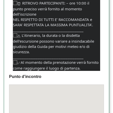
RITROVO PARTECIPANTI: – ore 10:00 il
punto preciso verrà fornito al momento
dell’iscrizione
NEL RISPETTO DI TUTTI E’ RACCOMANDATA e
SARA’ RISPETTATA LA MASSIMA PUNTUALITA’.
________________________________________
L’itinerario, la durata o la disdetta
dell’escursione possono variare a insindacabile
giudizio della Guida per motivi meteo e/o di
sicurezza.
________________________________________
Al momento della prenotazione verrà fornito
come raggiungere il luogo di partenza.
Punto d'incontro