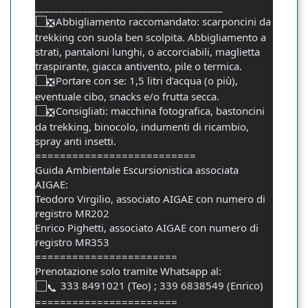
_______________________________________
Abbigliamento raccomandato: scarponcini da
trekking con suola ben scolpita. Abbigliamento a
strati, pantaloni lunghi, o accorciabili, maglietta
traspirante, giacca antivento, pile o termica.
Portare con se: 1,5 litri d’acqua (o più),
eventuale cibo, snacks e/o frutta secca.
Consigliati: macchina fotografica, bastoncini
da trekking, binocolo, indumenti di ricambio,
spray anti insetti.
==========================
Guida Ambientale Escursionistica associata
AIGAE:
Teodoro Virgilio, associato AIGAE con numero di
registro MR202
Enrico Pighetti, associato AIGAE con numero di
registro MR353
=======================
Prenotazione solo tramite Whatsapp al:
333 8491021 (Teo) ; 339 6838549 (Enrico)
=======================