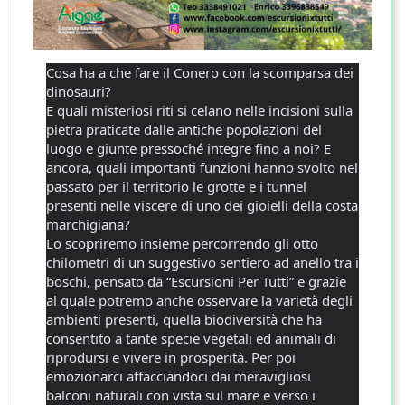
Cosa ha a che fare il Conero con la scomparsa dei
dinosauri?
E quali misteriosi riti si celano nelle incisioni sulla
pietra praticate dalle antiche popolazioni del
luogo e giunte pressoché integre fino a noi? E
ancora, quali importanti funzioni hanno svolto nel
passato per il territorio le grotte e i tunnel
presenti nelle viscere di uno dei gioielli della costa
marchigiana?
Lo scopriremo insieme percorrendo gli otto
chilometri di un suggestivo sentiero ad anello tra i
boschi, pensato da “Escursioni Per Tutti” e grazie
al quale potremo anche osservare la varietà degli
ambienti presenti, quella biodiversità che ha
consentito a tante specie vegetali ed animali di
riprodursi e vivere in prosperità. Per poi
emozionarci affacciandoci dai meravigliosi
balconi naturali con vista sul mare e verso i