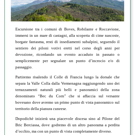
Escursione tra i comuni di Boves, Robilante e Roccavione,
immersi in un mare di castagni, alla scoperta di cime nascoste,
borgate fantasma, resti di insediamenti subalpini, seguendo il
sentiero dei piloni votivi eretti nel corso degli anni per
devozione, ricordando un evento accaduto in passato o
semplicemente per segnalare un punto d’incrocio e/o di
passaggio.
Partiremo risalendo il Colle di Francia lungo la dorsale che
separa la Valle Colla dalla Vermenagna raggiungendo uno dei
terrazzamenti naturali più belli e panoramici della zona
denominato “Bec du Corn” che si affaccia sul versante
bovesano dove avremo un primo punto di vista panoramico sul
territorio della pianura cuneese.
Dopodichè inizierà una piacevole discesa sino al Pilone del
Bric Berciassa, dove godremo di un altro panorama a perdita
d’occhio, ma con un punto di vista completamente diverso.