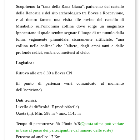
Scopriremo la “tana della Rana Giana”, parleremo del castello
della Renostia e del sito archeologico tra Boves e Roccavione,
e al rientro faremo una visita alle rovine del castello di
Mirabello sull’omonima collina dove sorge un magnifico
Ippocastano il quale sembra segnare il luogo di un tumulo dalla
forma vagamente piramidale, sicuramente artificiale, “una
collina nella collina” che l’albero, dagli ampi rami e dalle
profonde radici, sembra connettersi al cielo.
Logistica:
Ritrovo alle ore 8.30 a Boves CN
(il punto di partenza verrà comunicato al momento
dell’iscrizione)
Dati tecnici:
Livello di difficoltà: E (medio/facile)
Quota (m): Min. 598 m > max. 1145 m
Tempo di percorrenza: 5h 25min A/R
(Questa stima può variare
in base al passo dei partecipanti e dal numero delle soste)
Percorso ad anello: 17 Km