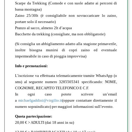
Scarpe da Trekking (Comode e con suole adatte ai percorsi di
bassa montagna)
Zaino 25/30lt (è consigliabile non sovraccaricare lo zaino,
portare solo il necessario)
Pranzo al sacco, almeno 2lt d’acqua
Bacchette da trekking (consigliate, ma non obbligatorie)
(Si consiglia un abbigliamento adatto alla stagione primaverile,
inoltre bisogna munirsi di copri zaino ed eventuale
impermeabile in caso di pioggia improvvisa)
Info e prenotazioni:
L’iscrizione va effettuata telematicamente tramite WhatsApp (o
sms) al seguente numero 3285505341 specificando: NOME,
COGNOME, RECAPITO TELEFONICO E C.F.
In ogni caso potete scrivere un’email
a
michaelgaddini@virgilio.it
(oppure contattare direttamente il
numero sopraindicato) per maggiori informazioni sull’evento.
Quota partecipazione:
20,00 € > ADULTI (dai 18 anni in su)