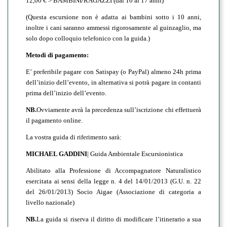
12,00 € > BAMBINI/RAGAZZI (dai 10 ai 17 anni)
(Questa escursione non è adatta ai bambini sotto i 10 anni,
inoltre i cani saranno ammessi rigorosamente al guinzaglio, ma
solo dopo colloquio telefonico con la guida.)
Metodi di pagamento:
E’ preferibile pagare con Satispay (o PayPal) almeno 24h prima
dell’inizio dell’evento, in alternativa si potrà pagare in contanti
prima dell’inizio dell’evento.
NB.
Ovviamente avrà la precedenza sull’iscrizione chi effettuerà
il pagamento online.
La vostra guida di riferimento sarà:
MICHAEL GADDINI
| Guida Ambientale Escursionistica
Abilitato alla Professione di Accompagnatore Naturalistico
esercitata ai sensi della legge n. 4 del 14/01/2013 (G.U. n. 22
del 26/01/2013) Socio Aigae (Associazione di categoria a
livello nazionale)
NB.
La guida si riserva il diritto di modificare l’itinerario a sua